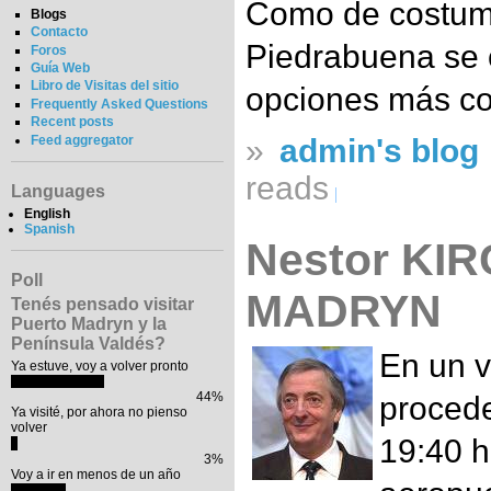
Como de costumb
Blogs
Contacto
Piedrabuena se c
Foros
Guía Web
Libro de Visitas del sitio
opciones más co
Frequently Asked Questions
Recent posts
Feed aggregator
»
admin's blog
reads
Languages
English
Spanish
Nestor KI
Poll
MADRYN
Tenés pensado visitar
Puerto Madryn y la
Península Valdés?
En un v
Ya estuve, voy a volver pronto
44%
procede
Ya visité, por ahora no pienso
volver
19:40 h
3%
Voy a ir en menos de un año