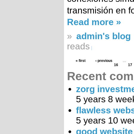
transmisión en 
Read more »
»
admin's blog
reads
« first
‹ previous
…
16
17
Recent co
zorg investm
5 years 8 wee
flawless webs
5 years 10 we
good website