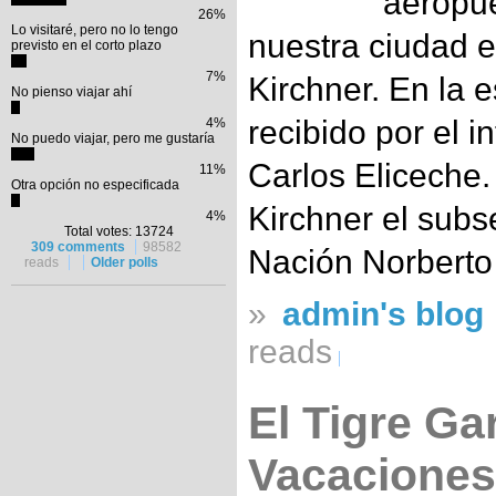
aeropue
26%
Lo visitaré, pero no lo tengo
nuestra ciudad e
previsto en el corto plazo
7%
Kirchner. En la 
No pienso viajar ahí
recibido por el 
4%
No puedo viajar, pero me gustaría
Carlos Eliceche
11%
Otra opción no especificada
Kirchner el subs
4%
Total votes: 13724
309 comments
98582
Nación Norberto
reads
Older polls
»
admin's blog
reads
El Tigre Ga
Vacaciones