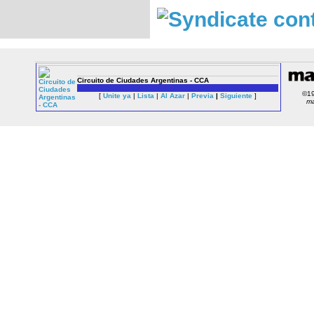
Here
you
can
Circuito de Ciudades Argentinas - CCA
play
wild
©1
[
Unite ya
|
Lista
|
Al Azar
|
Previa
|
Siguiente
]
m
panda
slot
online
or
visit
this
site
about
USA
online
casinos
https://onlinecasinosoffers.com/online-
casino-
usa/
.