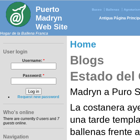
Puerto
Buceo
Ballenas
Agroturis
Madryn
Antigua Página Princip
Web Site
Hogar de la Ballena Franca
Home
User login
Blogs
Username:
*
Estado del
Password:
*
Madryn a Puro S
Request new password
La costanera aye
Who's online
una tarde templ
There are currently
0 users
and
7
guests
online.
ballenas frente a
Navigation