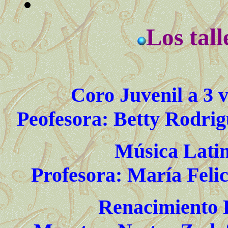
Los tall
Coro Juvenil a 3 v
Peofesora: Betty Rodrig
Música Lati
Profesora: María Feli
Renacimiento 