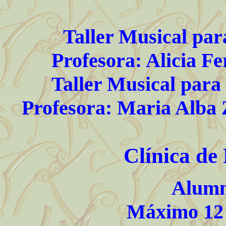
Taller Musical para
Profesora: Alicia F
Taller Musical para 
Profesora: Maria Alba
Clínica de
Alumn
Máximo 12 