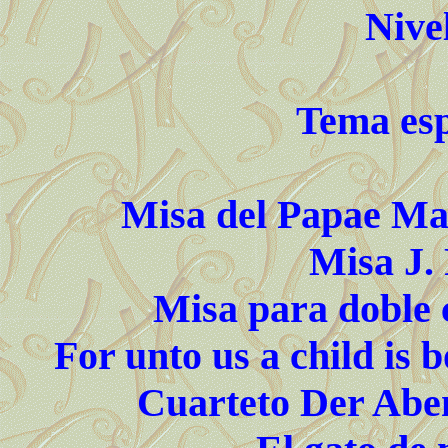
Nive
Tema esp
Misa del Papae Mar
Misa J.
Misa para doble 
For unto us a child is 
Cuarteto Der Aben