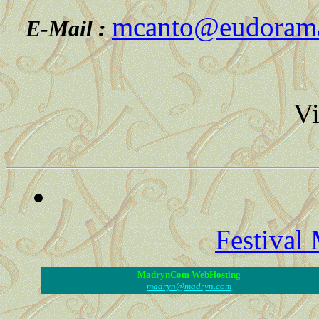
mcanto@eudorama
E-Mail :
V
Festival
MadrynCom WebHosting
madryn@madryn.com