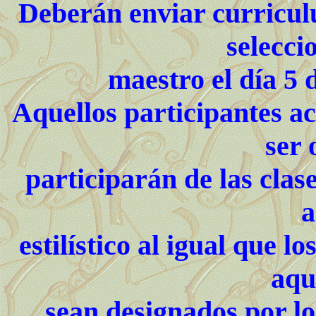
Deberán enviar curriculu
selecci
maestro el día 5 
Aquellos participantes ac
ser 
participarán de las clas
a
estilístico al igual que l
aqu
sean designados por lo