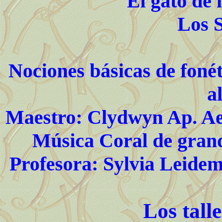
El gato de 
Los 
Nociones básicas de fonét
a
Maestro: Clydwyn Ap. Ae
Música Coral de gran
Profesora: Sylvia Leide
Los talle