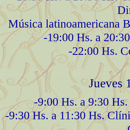
Di
Música latinoamericana B
-19:00 Hs. a 20:3
-22:00 Hs. C
Jueves 1
-9:00 Hs. a 9:30 Hs.
-9:30 Hs. a 11:30 Hs. Clíni