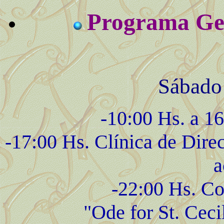
Programa Gen
Sábado 
-10:00 Hs. a 1
-17:00 Hs. Clínica de Dire
a
-22:00 Hs. Co
"Ode for St. Ceci