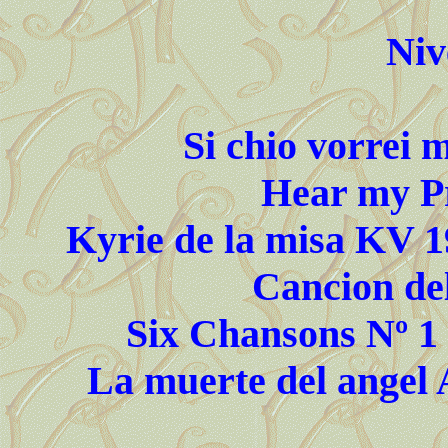
Niv
Si chio vorrei 
Hear my Pr
Kyrie de la misa KV 1
Cancion del
Six Chansons Nº 1 
La muerte del angel A