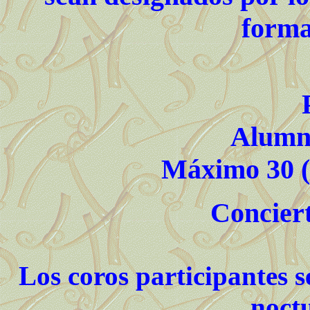
forma
Alumn
Máximo 30 (t
Concier
Los coros participantes s
noctu