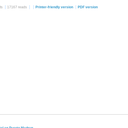
ts
17167 reads
Printer-friendly version
PDF version