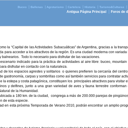
Buceo
Ballenas
Agroturismo
Cartelera
Historia
Turismo&Culturas
Antigua Página Principal
Foros de 
o la “Capital de las Actividades Subacuáticas” de Argentina, gracias a la transp
a para acceder a los atractivos de la región. Es una ciudad moderna con variada in
 balnearios. Todo lo necesario para disfrutar de las vacaciones.
escenario indicado para la práctica de actividades al aire libre: buceo, mountain 
ara disfrutar en contacto con la naturaleza.
dad de los espacios agrestes y solitarios o quienes prefieren la cercanía del cent
 gastronomía, carpas y sombrillas como así también servicios para contratar acti
de la estepa y costa patagónica, constituyen los principales atractivos para visitar 
inos y delfines, junto a una gran variedad de aves y fauna terrestre conforman 
Natural de la Humanidad.
ubicada a 180 km. de la ciudad, congrega a más de 200.000 parejas de pingüinos 
n de esta especie.
dad en esta próxima Temporada de Verano 2010, podrán encontrar un amplio progr