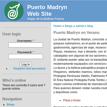
Puerto Madryn
Web Site
Hogar de la Ballena Franca
Home
»
Blogs
»
admin's blog
Puerto Madryn en Verano
User login
La ciudad de Puerto Madryn, conocida com
Username:
*
parques submarinos, es el punto de partid
gastronomía, agencias de viaje, museos y
Playas, medanos, mar y desierto, son el 
Password:
*
cabalgatas son algunas de las opciones p
El visitante puede optar por la tranquili
modernamente equipados con servicios de
La fauna y la belleza paisajística propia 
Request new password
Pingüinos, elefantes marinos, lobos mar
Protegida Península Valdés, Patrimonio 
El Área Natural Protegida Punta Tombo, 
Who's online
mayor colonia continental de reproducció
There are currently
0 users
and
7
Para quienes deseen visitar nuestra ciu
guests
online.
y deportivas como:
Navigation
Playa y Aulas
Blogs