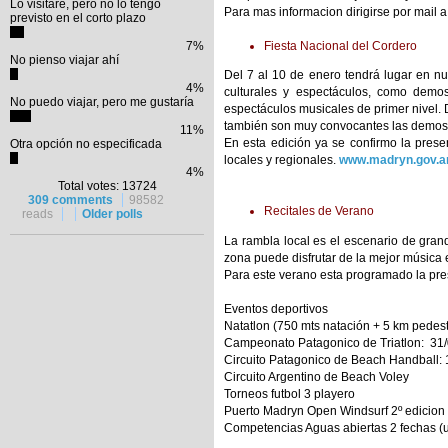
Lo visitaré, pero no lo tengo
Para mas informacion dirigirse por mail 
previsto en el corto plazo
7%
Fiesta Nacional del Cordero
No pienso viajar ahí
Del 7 al 10 de enero tendrá lugar en nu
4%
culturales y espectáculos, como demost
No puedo viajar, pero me gustaría
espectáculos musicales de primer nivel. D
también son muy convocantes las demostr
11%
En esta edición ya se confirmo la prese
Otra opción no especificada
locales y regionales.
www.madryn.gov.ar
4%
Total votes: 13724
309 comments
98582
Recitales de Verano
reads
Older polls
La rambla local es el escenario de grand
zona puede disfrutar de la mejor música e
Para este verano esta programado la p
Eventos deportivos
Natatlon (750 mts natación + 5 km pedest
Campeonato Patagonico de Triatlon: 31/0
Circuito Patagonico de Beach Handball: 
Circuito Argentino de Beach Voley
Torneos futbol 3 playero
Puerto Madryn Open Windsurf 2º edicion 
Competencias Aguas abiertas 2 fechas (un