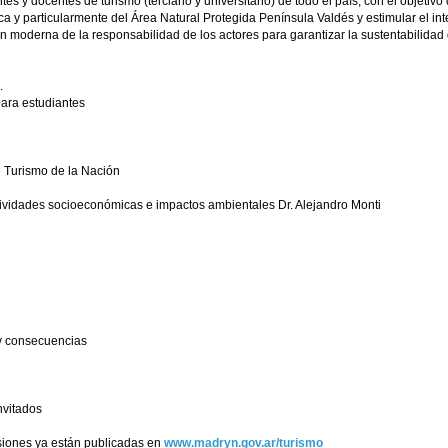
s y docentes de turismo (terciario y universitario) de todo el país, con el objetiv
ca y particularmente del Área Natural Protegida Península Valdés y estimular el in
 moderna de la responsabilidad de los actores para garantizar la sustentabilidad
.
para estudiantes
e Turismo de la Nación
ctividades socioeconómicas e impactos ambientales Dr. Alejandro Monti
 y consecuencias
nvitados
siones ya están publicadas en
www.madryn.gov.ar/turismo