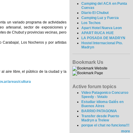
Camping del ACA en Punta
Cuevas
Diario El Chubut
Camping Luz y Fuerza
senta un variado programa de actividades
Los Techos
eo artesanal, sector de exposiciones y
Apart Hotel Nueva Leon
netes de Chubut y provincias vecinas, pero
APART RUCA HUE
LA POSADA DE MADRYN
 Carabajal, Los Nocheros y por artistas
Hostel Internacional Pto.
Madryn
Bookmark Us
 aire libre, el público de la ciudad y la
.ar/areas/cultura
Active forum topics
Video Patagonico Concurso
Speedy - Votalo
Estudiar idioma Galés en
Buenos Aires
BARRIO PATAGONIA
Transfer desde Puerto
Madryn a Trelew
porque el chat no funciona!!!
more