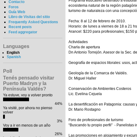
Programa educativo destinado a estudiante
Contacto
ecosistema natural de la región patagóni
Foros
turismo de naturaleza con una concepción
Guía Web
Libro de Visitas del sitio
Fecha: 8 al 12 de febrero de 2010.
Frequently Asked Questions
Horario: de lunes a viernes de 18 a 21 hs
Recent posts
Arancel: $220 para profesionales; $150 
Feed aggregator
Actividades
Languages
Charla de apertura
Dn Antonio Torrejón. Asesor de la Sec. d
English
Spanish
Geografía de espacios litorales: usos, a
Poll
Geología de la Comarca de Valdés.
Tenés pensado visitar
Dr. Miguel Haller
Puerto Madryn y la
Península Valdés?
Conservación de Ambientes Costeros
Lic. Evelina Cejuela
Ya estuve, voy a volver pronto
44%
La desertificación en Patagonia: causas
Ya visité, por ahora no pienso
Dr. Mario Rostagno
volver
Foro de profesionales de turismo
3%
“Buscando tu propio perfil” - Panelistas i
Voy a ir en menos de un año
26%
Las promociones en alojamiento y excur