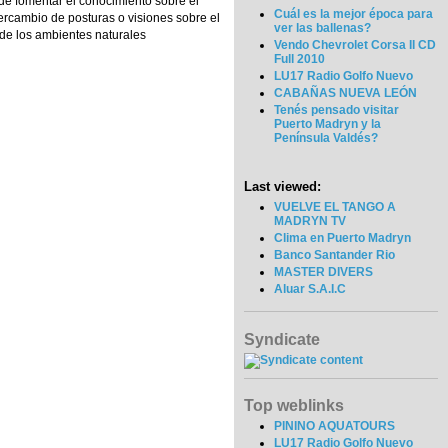
o de fomentar el conocimiento sobre el
Cuál es la mejor época para
tercambio de posturas o visiones sobre el
ver las ballenas?
 de los ambientes naturales
Vendo Chevrolet Corsa II CD
Full 2010
LU17 Radio Golfo Nuevo
CABAÑAS NUEVA LEÓN
Tenés pensado visitar
Puerto Madryn y la
Península Valdés?
Last viewed:
VUELVE EL TANGO A
MADRYN TV
Clima en Puerto Madryn
Banco Santander Rio
MASTER DIVERS
Aluar S.A.I.C
Syndicate
Top weblinks
PININO AQUATOURS
LU17 Radio Golfo Nuevo