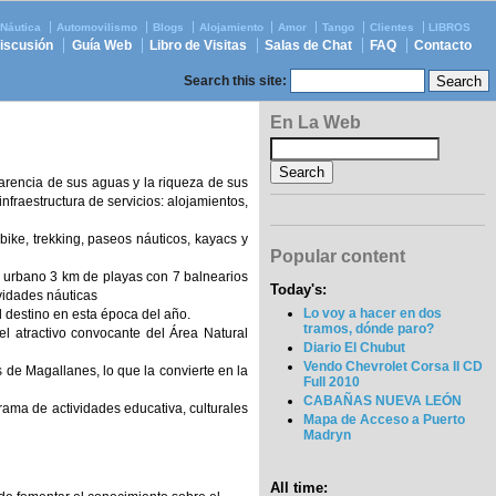
Náutica
Automovilismo
Blogs
Alojamiento
Amor
Tango
Clientes
LIBROS
discusión
Guía Web
Libro de Visitas
Salas de Chat
FAQ
Contacto
Search this site:
En La Web
arencia de sus aguas y la riqueza de sus
fraestructura de servicios: alojamientos,
bike, trekking, paseos náuticos, kayacs y
Popular content
ro urbano 3 km de playas con 7 balnearios
Today's:
vidades náuticas
Lo voy a hacer en dos
el destino en esta época del año.
tramos, dónde paro?
el atractivo convocante del Área Natural
Diario El Chubut
Vendo Chevrolet Corsa II CD
de Magallanes, lo que la convierte en la
Full 2010
CABAÑAS NUEVA LEÓN
ama de actividades educativa, culturales
Mapa de Acceso a Puerto
Madryn
All time: