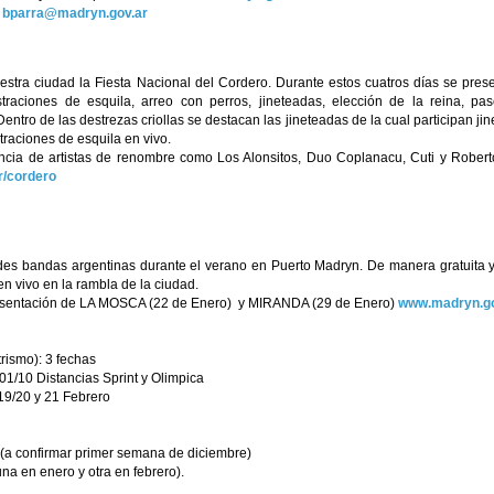
a
bparra@madryn.gov.ar
estra ciudad la Fiesta Nacional del Cordero. Durante estos cuatros días se pre
raciones de esquila, arreo con perros, jineteadas, elección de la reina, pas
entro de las destrezas criollas se destacan las jineteadas de la cual participan ji
aciones de esquila en vivo.
ncia de artistas de renombre como Los Alonsitos, Duo Coplanacu, Cuti y Roberto
/cordero
es bandas argentinas durante el verano en Puerto Madryn. De manera gratuita y al
n vivo en la rambla de la ciudad.
resentación de LA MOSCA (22 de Enero) y MIRANDA (29 de Enero)
www.madryn.gov
rismo): 3 fechas
1/10 Distancias Sprint y Olimpica
19/20 y 21 Febrero
(a confirmar primer semana de diciembre)
a en enero y otra en febrero).