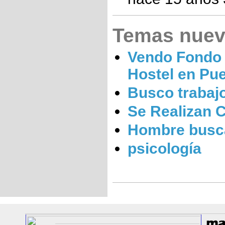
Temas nue
Vendo Fondo
Hostel en Pu
Busco trabaj
Se Realizan 
Hombre busc
psicología
Here
you
can