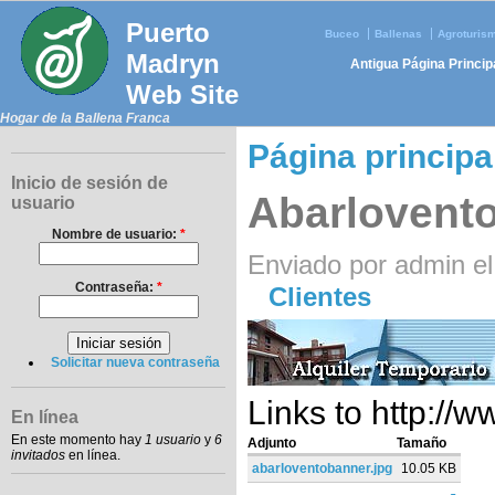
Puerto
Buceo
Ballenas
Agroturis
Madryn
Antigua Página Princip
Web Site
Hogar de la Ballena Franca
Página principa
Inicio de sesión de
Abarlovent
usuario
Nombre de usuario:
*
Enviado por admin el
Contraseña:
*
Clientes
Solicitar nueva contraseña
Links to http://
En línea
En este momento hay
1 usuario
y
6
Adjunto
Tamaño
invitados
en línea.
abarloventobanner.jpg
10.05 KB