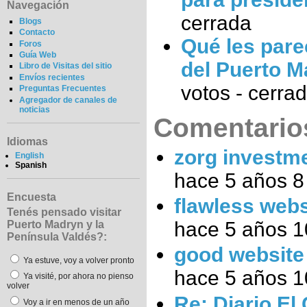
Navegación
cerrada
Blogs
Contacto
Qué les pare
Foros
Guía Web
del Puerto M
Libro de Visitas del sitio
Envíos recientes
votos - cerra
Preguntas Frecuentes
Agregador de canales de
noticias
Comentarios
Idiomas
zorg investm
English
Spanish
hace 5 años 
Encuesta
flawless webs
Tenés pensado visitar
hace 5 años 
Puerto Madryn y la
Península Valdés?:
good website
Ya estuve, voy a volver pronto
hace 5 años 
Ya visité, por ahora no pienso
volver
Re: Diario El
Voy a ir en menos de un año