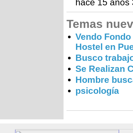
hace 15 años
Temas nue
Vendo Fondo
Hostel en Pu
Busco trabaj
Se Realizan 
Hombre busc
psicología
Here
you