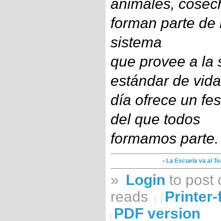
animales, cosec
forman parte de l
sistema
que provee a la
estándar de vid
día
ofrece un fest
del que todos
formamos parte
.
‹ La Escuela va al Te
»
Login
to post
reads
Printer-
PDF version