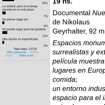
19 hs.
26%
Lo visitaré, pero no lo tengo
previsto en el corto plazo
Documental
Nue
7%
No pienso viajar ahí
de Nikolaus
4%
Geyrhalter, 92 m
No puedo viajar, pero me gustaría
11%
Otra opción no especificada
Espacios monume
4%
Total votes: 13724
surrealistas y ex
309 comments
98582
reads
Older polls
película muestra 
lugares en Euro
comida;
un entorno indus
espacio para el 