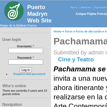
Puerto
Buceo
Ballenas
Agroturis
Madryn
Antigua Página Princip
Web Site
Hogar de la Ballena Franca
Home
»
Foros
»
Foros de discusión
»
A
Pachamama
User login
Username:
*
Submitted by admin o
Password:
*
Cine y Teatro
Pachamama se
Request new password
invita a una nuev
ahora itinerante 
Who's online
There are currently
0 users
and
19
guests
online.
realizarse en l
Arte Contempor
Navigation