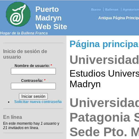
Puerto
Buceo
Ballenas
Agroturis
Madryn
Antigua Página Princip
Web Site
Hogar de la Ballena Franca
Página principa
Inicio de sesión de
Universida
usuario
Nombre de usuario:
*
Estudios Univers
Contraseña:
*
Madryn
Universidad
Solicitar nueva contraseña
Patagonia 
En línea
En este momento hay
1 usuario
y
Sede Pto. 
21 invitados
en línea.