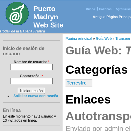
Puerto
Buceo
Ballenas
Agroturis
Madryn
Antigua Página Princip
Web Site
Hogar de la Ballena Franca
Página principal
»
Guía Web
»
Transpor
Guía Web:
T
Inicio de sesión de
usuario
Nombre de usuario:
*
Categorías
Contraseña:
*
Terrestre
Enlaces
Solicitar nueva contraseña
En línea
Autotransp
En este momento hay
1 usuario
y
13 invitados
en línea.
Enviado por admin el