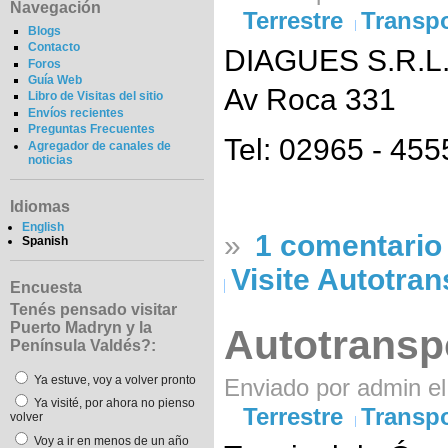
Navegación
Terrestre
Transpo
Blogs
Contacto
DIAGUES S.R.L
Foros
Guía Web
Av Roca 331
Libro de Visitas del sitio
Envíos recientes
Preguntas Frecuentes
Tel: 02965 - 45
Agregador de canales de
noticias
Idiomas
English
»
1 comentario
Spanish
Visite Autotra
Encuesta
Tenés pensado visitar
Puerto Madryn y la
Autotransp
Península Valdés?:
Ya estuve, voy a volver pronto
Enviado por admin el
Ya visité, por ahora no pienso
Terrestre
Transpo
volver
Voy a ir en menos de un año