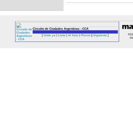
Here
you
can
Circuito de Ciudades Argentinas - CCA
play
wild
©1
[
Unite ya
|
Lista
|
Al Azar
|
Previa
|
Siguiente
]
m
panda
slot
online
or
visit
this
site
about
USA
online
casinos
https://onlinecasinosoffers.com/online-
casino-
usa/
.